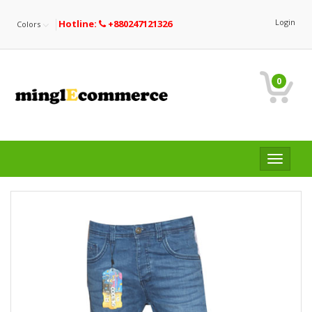
Login
Hotline:
+880247121326
Colors
0
Toggle
navigat